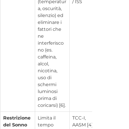
(temperatur
/ ISS
a, oscurità, 
silenzio) ed 
eliminare i 
fattori che 
ne 
interferisco
no (es. 
caffeina, 
alcol, 
nicotina, 
uso di 
schermi 
luminosi 
prima di 
coricarsi) [6].
Restrizione 
Limita il 
TCC-I, 
del Sonno
tempo 
AASM [4]