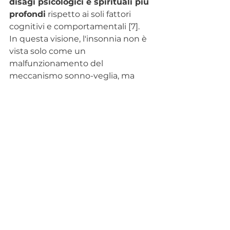
disagi psicologici e spirituali più 
profondi
 rispetto ai soli fattori 
cognitivi e comportamentali [7].
In questa visione, l'insonnia non è 
vista solo come un 
malfunzionamento del 
meccanismo sonno-veglia, ma 
come un 
sintomo o un 
messaggio
 che emerge da una 
mancata integrazione o 
accettazione
 di aspetti 
fondamentali dell'esistenza della 
persona:
Incapacità di "Lasciar 
Andare":
 Il momento di 
coricarsi costringe la persona a 
confrontarsi con il 
silenzio, 
l'immobilità e l'assenza di 
controllo
 (il "piccolo morire" 