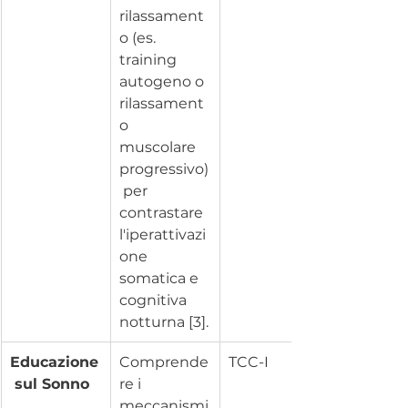
rilassament
o (es. 
training 
autogeno o 
rilassament
o 
muscolare 
progressivo)
 per 
contrastare 
l'iperattivazi
one 
somatica e 
cognitiva 
notturna [3].
Educazione
Comprende
TCC-I
 sul Sonno
re i 
meccanismi