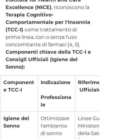
Excellence (NICE)
, riconoscono la 
Terapia Cognitivo-
Comportamentale per l'Insonnia 
(TCC-I)
 come trattamento di 
prima linea, con o senza l'uso 
concomitante di farmaci [4, 5].
Componenti chiave della TCC-I e 
Consigli Ufficiali (Igiene del 
Sonno):
Component
Indicazione
Riferimento
e TCC-I
 Ufficiale
Professiona
le
Igiene del 
Ottimizzare 
Linee Guida 
Sonno
l'ambiente 
Ministero 
di sonno 
della Salute 