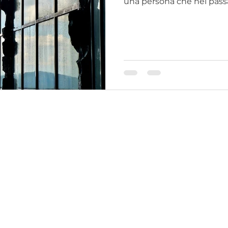
una persona che nel passat
rabbia, il senso di colpa e
scontrano, generando un
percorso può aiutarti a d
liberare l'energia bloccata