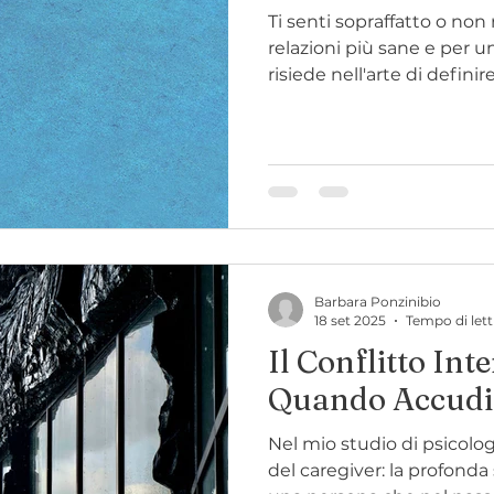
Ti senti sopraffatto o non 
relazioni più sane e per 
risiede nell'arte di definir
coppia. Impara a sentire i 
consapevolezza corporea e 
te. Avere confini sani non
come nel post completo.
Barbara Ponzinibio
18 set 2025
Tempo di lett
Il Conflitto Int
Quando Accudire
Nel mio studio di psicologi
del caregiver: la profonda 