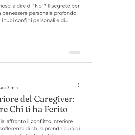
riesci a dire di "No"? Il segreto per
un benessere personale profondo
e i tuoi confini personali e di
tuoi bisogni attraverso la
a scegliere l'intimità che fa per
 è egoismo: è auto-rispetto. Scopri
ura: 3 min
eriore del Caregiver:
 Chi ti ha Ferito
a, affronto il conflitto interiore
sofferenza di chi si prende cura di