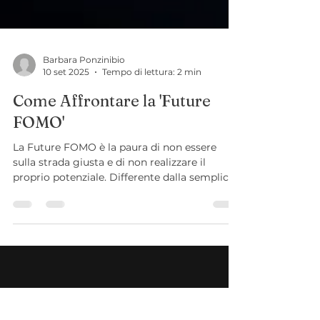
Barbara Ponzinibio
10 set 2025
Tempo di lettura: 2 min
Come Affrontare la 'Future
FOMO'
La Future FOMO è la paura di non essere
sulla strada giusta e di non realizzare il
proprio potenziale. Differente dalla semplice
ansia sociale, si alimenta tramite
l'esposizione costante a vite apparentemente
perfette sui social media. Come psicologa,
offro supporto per ridefinire il concetto di
successo, imparare a vivere il presente e
gestire l'ansia, aiutandoti a trovare un
equilibrio che ti permetta di vivere con