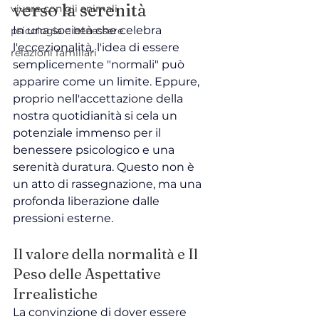
verso la serenità
vivere con gli animali
In una società che celebra 
psicologia e benessere
l'eccezionalità, l'idea di essere 
relazioni familiari
semplicemente "normali" può 
apparire come un limite. Eppure, 
proprio nell'accettazione della 
nostra quotidianità si cela un 
potenziale immenso per il 
benessere psicologico e una 
serenità duratura. Questo non è 
un atto di rassegnazione, ma una 
profonda liberazione dalle 
pressioni esterne.
Il valore della normalità e Il 
Peso delle Aspettative 
Irrealistiche
La convinzione di dover essere 