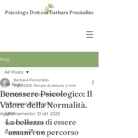
Psicologo Dott.ssa Barbara Ponzinibio
Post
All Posts
Barbara Ponzinibio
All Posts
9 giu 2025
Tempo di lettura: 2 min
Benessere Psicologico: Il
Consigli per il tuo benessere
Valore della Normalità.
Benessere psicologico
lutto
Aggiornamento:
31 ott 2025
La bellezza di essere 
salute e benessere
"umani": un percorso 
supporto emotivo