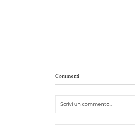
Commenti
Scrivi un commento...
Cosa Aspettarsi Durante il
Primo Colloquio dallo