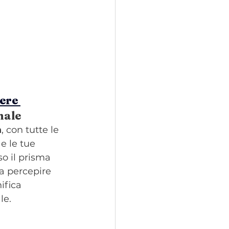
ere 
nale 
a
, con tutte le 
e le tue 
o il prisma 
 a percepire 
ifica 
le.