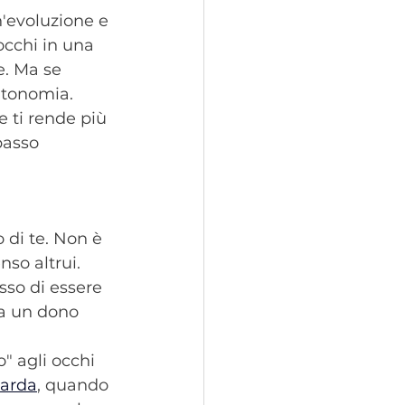
n'evoluzione e 
occhi in una 
e. Ma se 
autonomia. 
e ti rende più 
passo 
 di te. Non è 
so altrui. 
sso di essere 
ta un dono 
" agli occhi 
uarda
, quando 