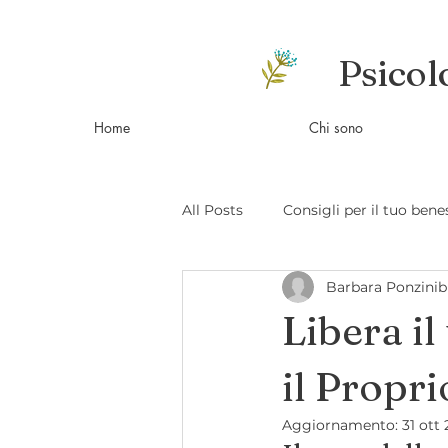
Psicol
Home
Chi sono
All Posts
Consigli per il tuo bene
Barbara Ponzinib
vivere con gli animali
psico
Libera i
il Propr
Aggiornamento:
31 ott