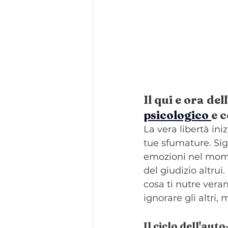
Il qui e ora del
psicologico 
e 
La vera libertà ini
tue sfumature. Sign
emozioni nel momen
del giudizio altrui
cosa ti nutre vera
ignorare gli altri,
Il ciclo dell'aut