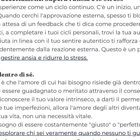
sperienze come un ciclo continuo. C'è un inizio, u
uando cerchi l'approvazione esterna, spesso ti bl
n attesa di un feedback che ti dica come proceder
i, a completare i tuoi cicli personali, trovi la tua 
a in linea con il tuo sentire autentico ti rafforza 
dentemente dalla reazione esterna. Questo è un 
 
gestire ansia e ridurre lo stress.
entro di sé.
è che l'amore di cui hai bisogno risiede già dentro
essere guadagnato o meritato attraverso il consen
onoscere il tuo valore intrinseco, a darti il perme
 tue imperfezioni, allora l'amore degli altri diven
tua vita, non una necessità vitale.
isogno di essere costantemente "giusto" o "perfetto
a esplorare chi sei veramente quando nessuno ti g