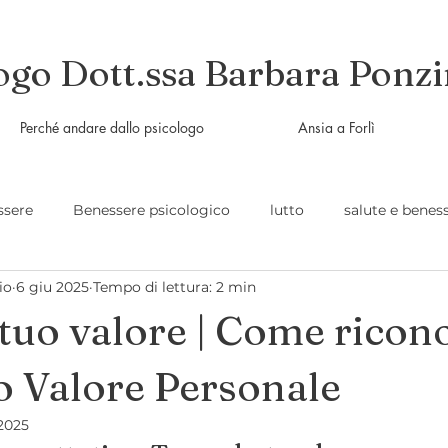
ogo Dott.ssa Barbara Ponzi
Perché andare dallo psicologo
Ansia a Forlì
ssere
Benessere psicologico
lutto
salute e benes
io
6 giu 2025
Tempo di lettura: 2 min
logia e benessere
relazioni familiari
l tuo valore | Come ricon
io Valore Personale
 2025